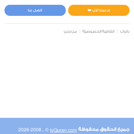
المائدة
0
5066
استماع
اعجاب
ادعمنا الآن ❤️
اتصل بنا
بانرات
اتفاقية الخصوصية
من نحن
00:00
00:00
6
الأنعام
0
5346
استماع
اعجاب
00:00
00:00
© ـ 2008-2026
tvQuran.com
جميع الحقوق محفوظة
7