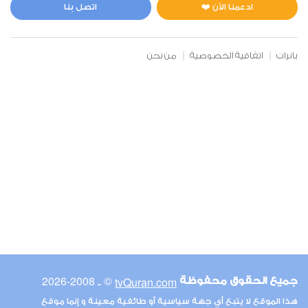
1
15696
استماع
اعجاب
ادعمنا الآن ❤️
اتصل بنا
بانرات
اتفاقية الخصوصية
من نحن
00:00
00:00
6
الأنعام
1
15081
استماع
اعجاب
00:00
00:00
© ـ 2008-2026
tvQuran.com
جميع الحقوق محفوظة
7
هذا الموقع لا يتبع أي جهة سياسية أو طائفية معينة و إنما موقع