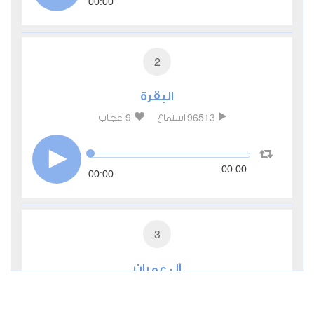
00:00
2
البقرة
9
96513
استماع
اعجاب
00:00
00:00
3
آل عمران
2
35029
استماع
اعجاب