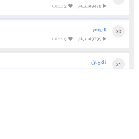
2
9478
استماع
اعجاب
الروم
30
0
9799
استماع
اعجاب
لقمان
31
0
8359
استماع
اعجاب
السجدة
32
0
7167
استماع
اعجاب
فاطر
35
0
6875
استماع
اعجاب