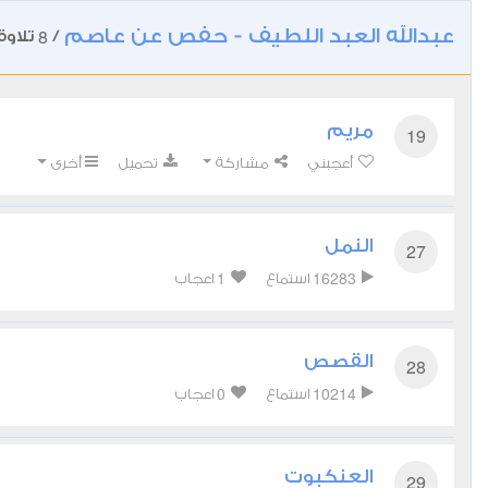
عبدالله العبد اللطيف - حفص عن عاصم
8
/
تلاوة
مريم
19
أعجبني
مشاركة
تحميل
أخرى
النمل
27
1
16283
استماع
اعجاب
القصص
28
0
10214
استماع
اعجاب
العنكبوت
29