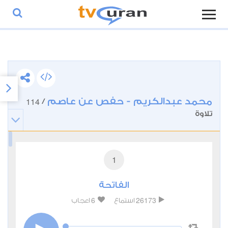
محمد عبدالكريم - حفص عن عاصم
114
/
تلاوة
1
الفاتحة
6
26173
استماع
اعجاب