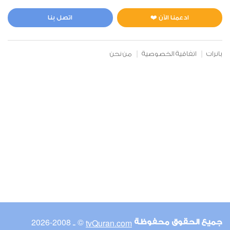
المائدة
1
7381
استماع
اعجاب
ادعمنا الآن ❤️
اتصل بنا
بانرات
اتفاقية الخصوصية
من نحن
00:00
00:00
6
الأنعام
1
7118
استماع
اعجاب
00:00
00:00
© ـ 2008-2026
tvQuran.com
جميع الحقوق محفوظة
7