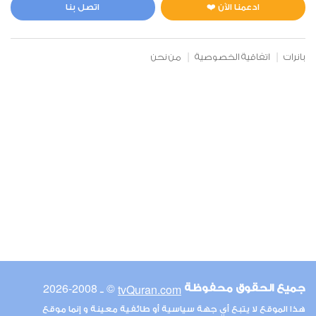
4
66894
استماع
اعجاب
ادعمنا الآن ❤️
اتصل بنا
بانرات
اتفاقية الخصوصية
من نحن
00:00
00:00
6
الأنعام
4
68048
استماع
اعجاب
00:00
00:00
© ـ 2008-2026
tvQuran.com
جميع الحقوق محفوظة
7
هذا الموقع لا يتبع أي جهة سياسية أو طائفية معينة و إنما موقع