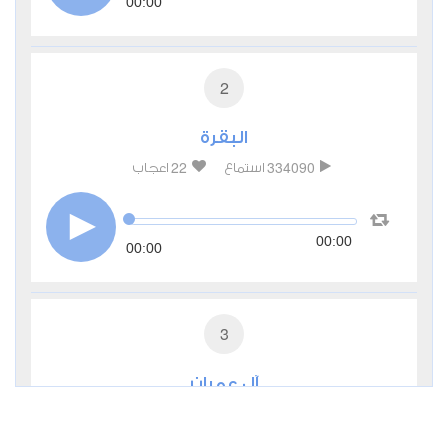
00:00
2
البقرة
22
334090
استماع
اعجاب
00:00
00:00
3
آل عمران
5
115255
استماع
اعجاب