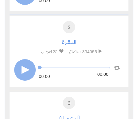
00:00
2
البقرة
22
334055
استماع
اعجاب
00:00
00:00
3
آل عمران
5
115174
استماع
اعجاب