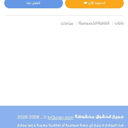
4
66784
استماع
اعجاب
ادعمنا الآن ❤️
اتصل بنا
بانرات
اتفاقية الخصوصية
من نحن
00:00
00:00
6
الأنعام
4
67985
استماع
اعجاب
00:00
00:00
© ـ 2008-2026
tvQuran.com
جميع الحقوق محفوظة
7
هذا الموقع لا يتبع أي جهة سياسية أو طائفية معينة و إنما موقع