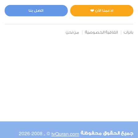
الغاشية
6
216625
استماع
اعجاب
ادعمنا الآن ❤️
اتصل بنا
بانرات
اتفاقية الخصوصية
من نحن
00:00
00:00
100
العاديات
7
203057
استماع
اعجاب
00:00
00:00
© ـ 2008-2026
tvQuran.com
جميع الحقوق محفوظة
107