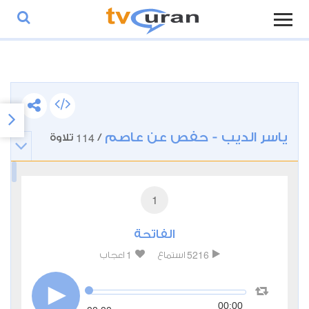
ياسر الديب - حفص عن عاصم
114
/
تلاوة
1
الفاتحة
1
5216
استماع
اعجاب
00:00