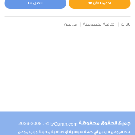
0
2355
استماع
اعجاب
ادعمنا الآن ❤️
اتصل بنا
بانرات
اتفاقية الخصوصية
من نحن
00:00
00:00
6
الأنعام
0
2336
استماع
اعجاب
00:00
00:00
© ـ 2008-2026
tvQuran.com
جميع الحقوق محفوظة
7
هذا الموقع لا يتبع أي جهة سياسية أو طائفية معينة و إنما موقع