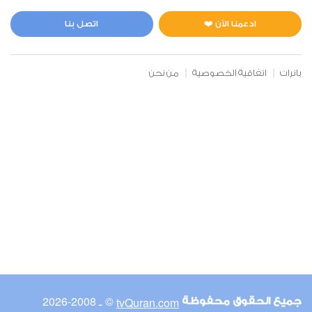
المائدة
0
2464
استماع
اعجاب
ادعمنا الآن ❤️
اتصل بنا
بانرات
اتفاقية الخصوصية
من نحن
00:00
00:00
6
الأنعام
0
2675
استماع
اعجاب
00:00
00:00
© ـ 2008-2026
tvQuran.com
جميع الحقوق محفوظة
7