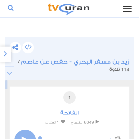
زيد بن مسفر البحري - حفص عن عاصم
/
114
تلاوة
1
الفاتحة
1
6049
استماع
اعجاب