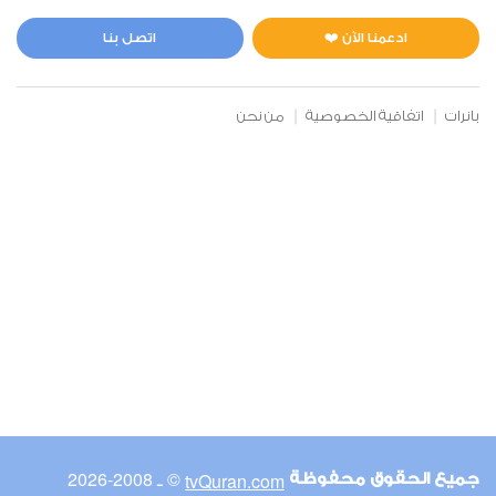
المائدة
0
2466
استماع
اعجاب
ادعمنا الآن ❤️
اتصل بنا
بانرات
اتفاقية الخصوصية
من نحن
00:00
00:00
6
الأنعام
0
2680
استماع
اعجاب
00:00
00:00
© ـ 2008-2026
tvQuran.com
جميع الحقوق محفوظة
7