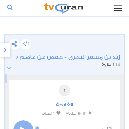
زيد بن مسفر البحري - حفص عن عاصم
/
114
تلاوة
1
الفاتحة
1
6061
استماع
اعجاب