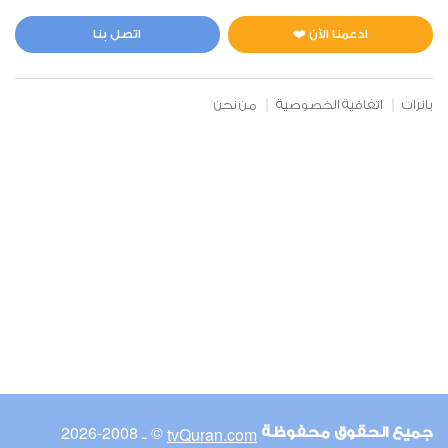
المائدة
0
2464
استماع
اعجاب
ادعمنا الآن ❤️
اتصل بنا
بانرات
اتفاقية الخصوصية
من نحن
00:00
00:00
6
الأنعام
0
2677
استماع
اعجاب
00:00
00:00
© ـ 2008-2026
tvQuran.com
جميع الحقوق محفوظة
7