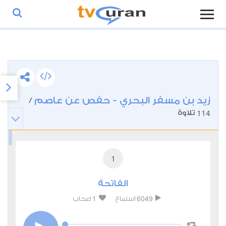
زيد بن مسفر البحري - حفص عن عاصم
/
114
تلاوة
1
الفاتحة
1
6049
استماع
اعجاب