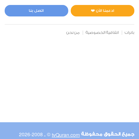
المائدة
0
2464
استماع
اعجاب
ادعمنا الآن ❤️
اتصل بنا
بانرات
اتفاقية الخصوصية
من نحن
00:00
00:00
6
الأنعام
0
2677
استماع
اعجاب
00:00
00:00
© ـ 2008-2026
tvQuran.com
جميع الحقوق محفوظة
7