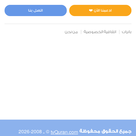
المائدة
0
2465
استماع
اعجاب
ادعمنا الآن ❤️
اتصل بنا
بانرات
اتفاقية الخصوصية
من نحن
00:00
00:00
6
الأنعام
0
2677
استماع
اعجاب
00:00
00:00
© ـ 2008-2026
tvQuran.com
جميع الحقوق محفوظة
7