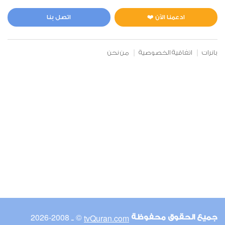
المائدة
0
2464
استماع
اعجاب
ادعمنا الآن ❤️
اتصل بنا
بانرات
اتفاقية الخصوصية
من نحن
00:00
00:00
6
الأنعام
0
2677
استماع
اعجاب
00:00
00:00
© ـ 2008-2026
tvQuran.com
جميع الحقوق محفوظة
7