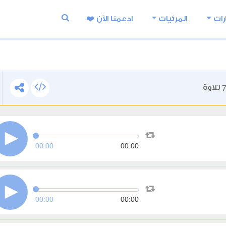
رات
المرئيات
ادعمنا اﻵن ❤️
تلاوة
00:00
00:00
00:00
00:00