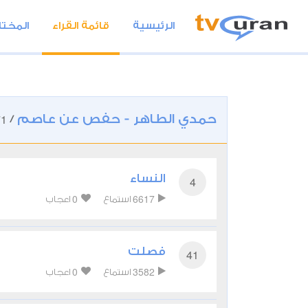
الرئيسية
قائمة القراء
المختا
حمدي الطاهر - حفص عن عاصم
71
/
النساء
4
0
6617
استماع
اعجاب
فصلت
41
0
3582
استماع
اعجاب