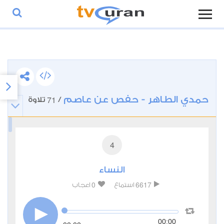
حمدي الطاهر - حفص عن عاصم
71
/
تلاوة
4
النساء
0
6617
استماع
اعجاب
00:00