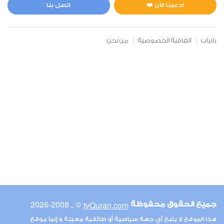
0
3435
استماع
اعجاب
ادعمنا الآن ❤️
اتصل بنا
بانرات
اتفاقية الخصوصية
من نحن
00:00
00:00
47
محمد
0
3165
استماع
اعجاب
00:00
00:00
© ـ 2008-2026
tvQuran.com
جميع الحقوق محفوظة
48
هذا الموقع لا يتبع أي جهة سياسية أو طائفية معينة و إنما موقع