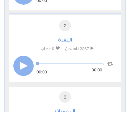
00:00
2
البقرة
0
12267
استماع
اعجاب
00:00
00:00
3
آل عمران
0
3908
استماع
اعجاب