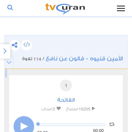
الأمين قنيوه - قالون عن نافع
114
/
تلاوة
1
الفاتحة
2
16205
استماع
اعجاب
00:00