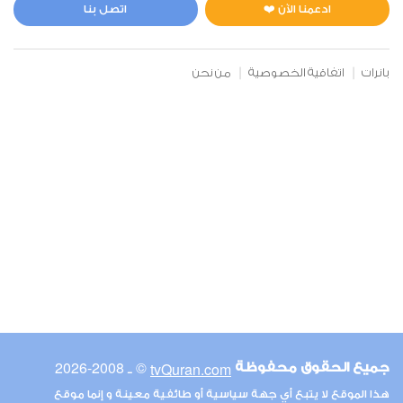
0
3231
استماع
اعجاب
ادعمنا الآن ❤️
اتصل بنا
بانرات
اتفاقية الخصوصية
من نحن
00:00
00:00
6
الأنعام
0
3114
استماع
اعجاب
00:00
00:00
© ـ 2008-2026
tvQuran.com
جميع الحقوق محفوظة
7
هذا الموقع لا يتبع أي جهة سياسية أو طائفية معينة و إنما موقع