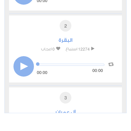
00:00
2
البقرة
0
12274
استماع
اعجاب
00:00
00:00
3
آل عمران
0
3913
استماع
اعجاب