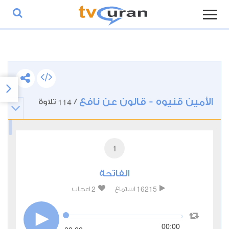
الأمين قنيوه - قالون عن نافع
114
/
تلاوة
1
الفاتحة
2
16215
استماع
اعجاب
00:00