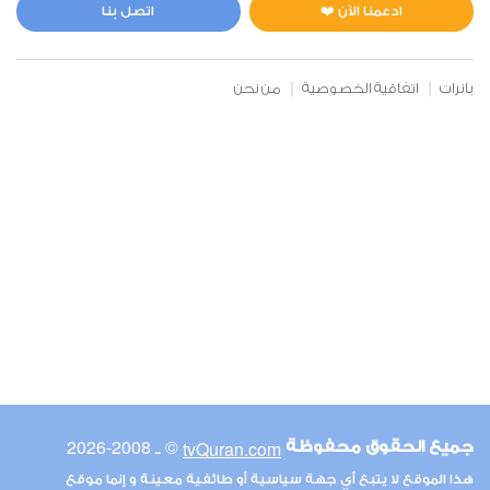
0
3237
استماع
اعجاب
ادعمنا الآن ❤️
اتصل بنا
بانرات
اتفاقية الخصوصية
من نحن
00:00
00:00
6
الأنعام
0
3117
استماع
اعجاب
00:00
00:00
© ـ 2008-2026
tvQuran.com
جميع الحقوق محفوظة
7
هذا الموقع لا يتبع أي جهة سياسية أو طائفية معينة و إنما موقع