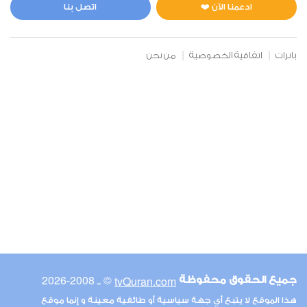
0
3232
استماع
اعجاب
ادعمنا الآن ❤️
اتصل بنا
بانرات
اتفاقية الخصوصية
من نحن
00:00
00:00
6
الأنعام
0
3115
استماع
اعجاب
00:00
00:00
© ـ 2008-2026
tvQuran.com
جميع الحقوق محفوظة
7
هذا الموقع لا يتبع أي جهة سياسية أو طائفية معينة و إنما موقع