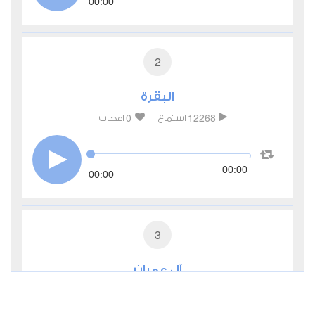
00:00
2
البقرة
0
12268
استماع
اعجاب
00:00
00:00
3
آل عمران
0
3910
استماع
اعجاب