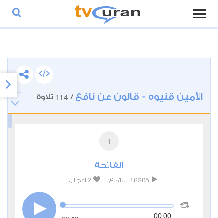
الأمين قنيوه - قالون عن نافع
114
/
تلاوة
1
الفاتحة
2
16205
استماع
اعجاب
00:00