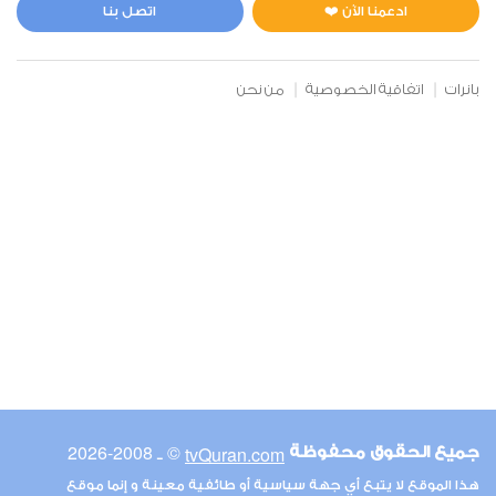
0
3237
استماع
اعجاب
ادعمنا الآن ❤️
اتصل بنا
بانرات
اتفاقية الخصوصية
من نحن
00:00
00:00
6
الأنعام
0
3117
استماع
اعجاب
00:00
00:00
© ـ 2008-2026
tvQuran.com
جميع الحقوق محفوظة
7
هذا الموقع لا يتبع أي جهة سياسية أو طائفية معينة و إنما موقع