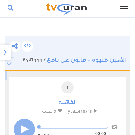
الأمين قنيوه - قالون عن نافع
114
/
تلاوة
1
الفاتحة
2
16218
استماع
اعجاب
00:00