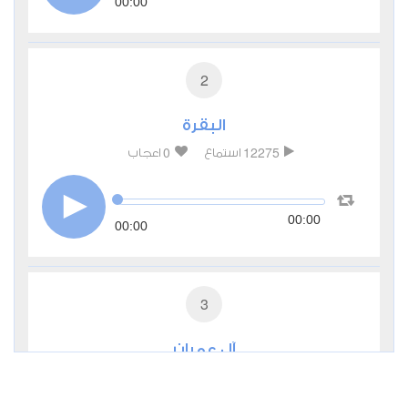
00:00
2
البقرة
0
12275
استماع
اعجاب
00:00
00:00
3
آل عمران
0
3913
استماع
اعجاب