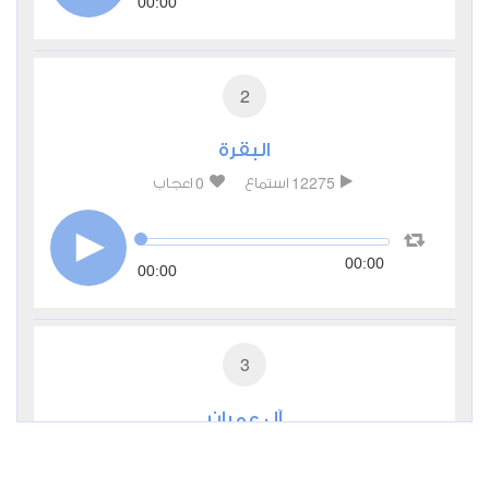
00:00
2
البقرة
0
12275
استماع
اعجاب
00:00
00:00
3
آل عمران
0
3914
استماع
اعجاب