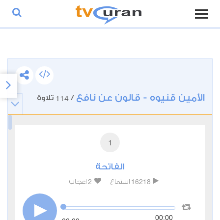
الأمين قنيوه - قالون عن نافع
114
/
تلاوة
1
الفاتحة
2
16218
استماع
اعجاب
00:00