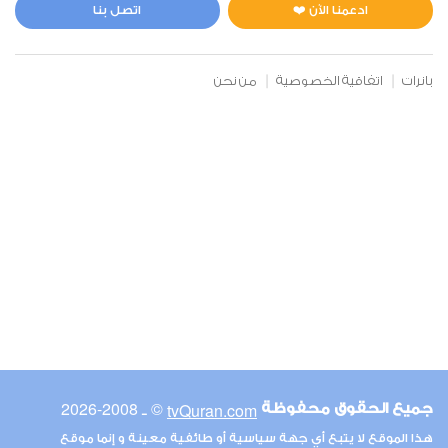
0
3237
استماع
اعجاب
ادعمنا الآن ❤️
اتصل بنا
بانرات
اتفاقية الخصوصية
من نحن
00:00
00:00
6
الأنعام
0
3117
استماع
اعجاب
00:00
00:00
© ـ 2008-2026
tvQuran.com
جميع الحقوق محفوظة
7
هذا الموقع لا يتبع أي جهة سياسية أو طائفية معينة و إنما موقع