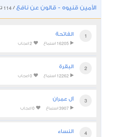
الأمين قنيوه - قالون عن نافع
114
/
تل
الفاتحة
1
2
16205
استماع
اعجاب
البقرة
2
0
12262
استماع
اعجاب
آل عمران
3
0
3907
استماع
اعجاب
النساء
4