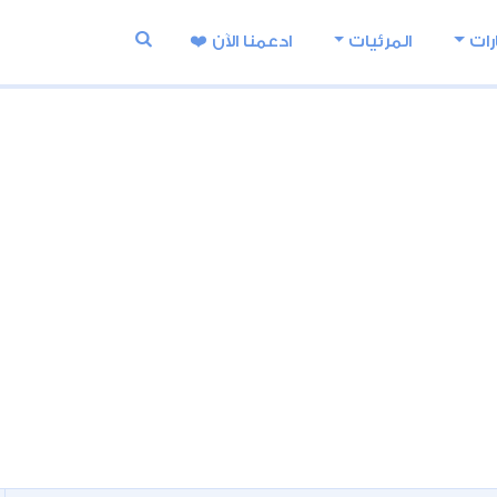
رات
المرئيات
ادعمنا اﻵن ❤️