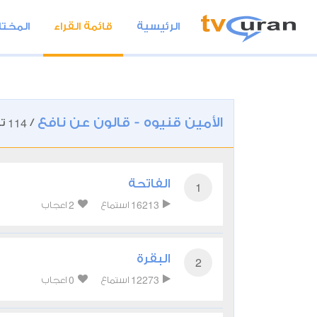
الرئيسية
قائمة القراء
المختا
الأمين قنيوه - قالون عن نافع
114
/
تل
الفاتحة
1
2
16213
استماع
اعجاب
البقرة
2
0
12273
استماع
اعجاب