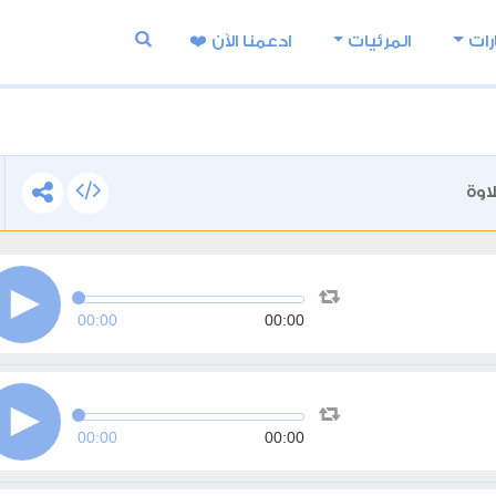
رات
المرئيات
ادعمنا اﻵن ❤️
اوة
00:00
00:00
00:00
00:00