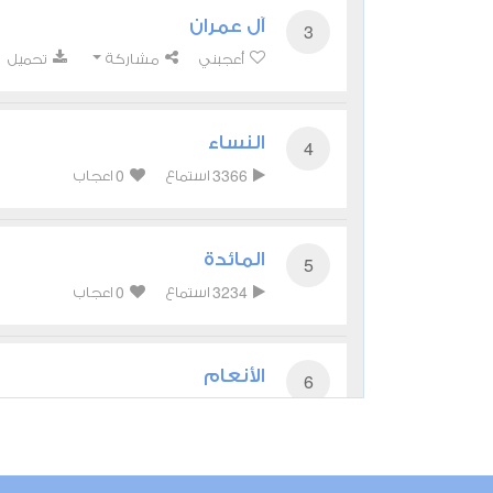
آل عمران
3
أعجبني
مشاركة
تحميل
النساء
4
0
3366
استماع
اعجاب
المائدة
5
0
3234
استماع
اعجاب
الأنعام
6
0
3117
استماع
اعجاب