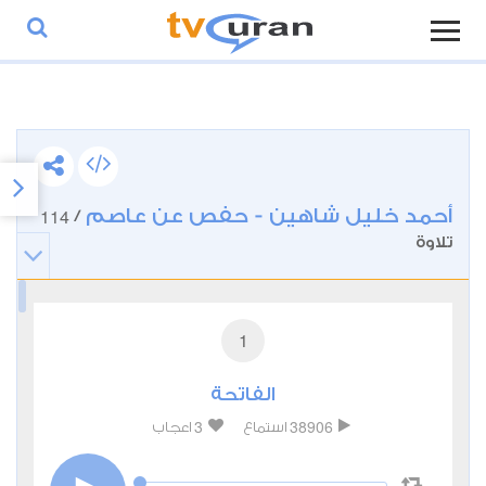
أحمد خليل شاهين - حفص عن عاصم
114
/
تلاوة
1
الفاتحة
3
38906
استماع
اعجاب