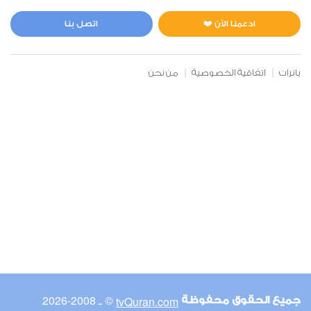
المائدة
0
11120
استماع
اعجاب
ادعمنا الآن ❤️
اتصل بنا
بانرات
اتفاقية الخصوصية
من نحن
00:00
00:00
6
الأنعام
0
10763
استماع
اعجاب
00:00
00:00
© ـ 2008-2026
tvQuran.com
جميع الحقوق محفوظة
7