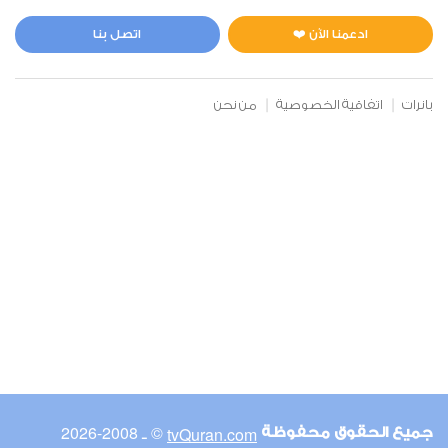
المائدة
0
11120
استماع
اعجاب
ادعمنا الآن ❤️
اتصل بنا
بانرات
اتفاقية الخصوصية
من نحن
00:00
00:00
6
الأنعام
0
10763
استماع
اعجاب
00:00
00:00
© ـ 2008-2026
tvQuran.com
جميع الحقوق محفوظة
7