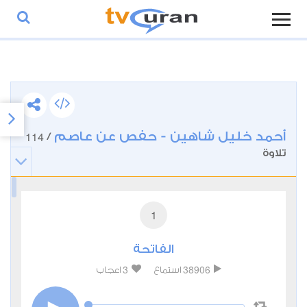
أحمد خليل شاهين - حفص عن عاصم
114
/
تلاوة
1
الفاتحة
3
38906
استماع
اعجاب