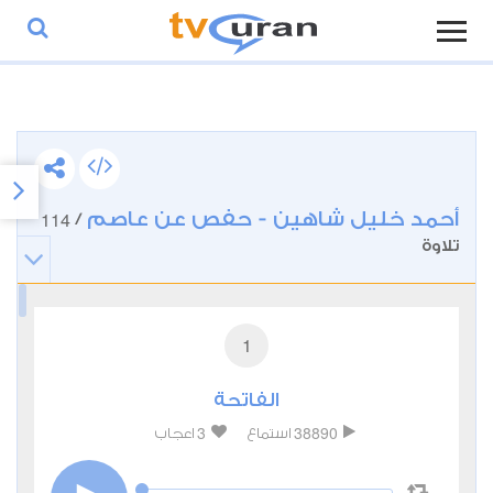
أحمد خليل شاهين - حفص عن عاصم
114
/
تلاوة
1
الفاتحة
3
38890
استماع
اعجاب