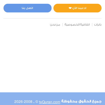
المائدة
0
11113
استماع
اعجاب
ادعمنا الآن ❤️
اتصل بنا
بانرات
اتفاقية الخصوصية
من نحن
00:00
00:00
6
الأنعام
0
10756
استماع
اعجاب
00:00
00:00
© ـ 2008-2026
tvQuran.com
جميع الحقوق محفوظة
7