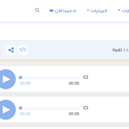
رات
المرئيات
ادعمنا اﻵن ❤️
11
تلاوة
00:00
00:00
00:00
00:00