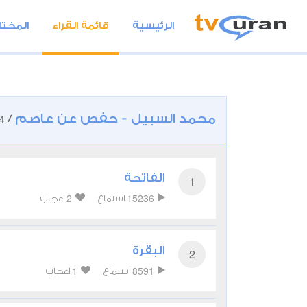
الرئيسية
قائمة القراء
المختا
محمد السبيل - حفص عن عاصم
4
/
الفاتحة
1
2
15236
استماع
اعجاب
البقرة
2
1
8591
استماع
اعجاب