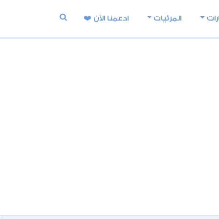
رات
المرئيات
ادعمنا اﻵن ❤️