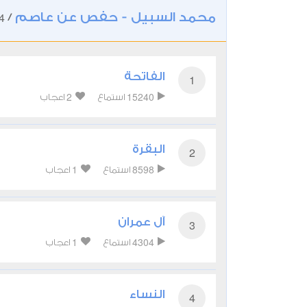
محمد السبيل - حفص عن عاصم
4
/
الفاتحة
1
2
15240
استماع
اعجاب
البقرة
2
1
8598
استماع
اعجاب
آل عمران
3
1
4304
استماع
اعجاب
النساء
4