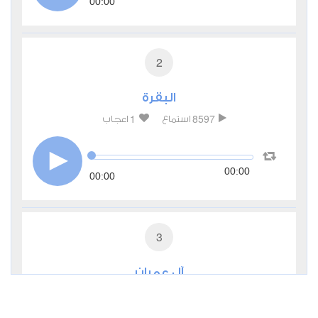
00:00
2
البقرة
1
8597
استماع
اعجاب
00:00
00:00
3
آل عمران
1
4304
استماع
اعجاب