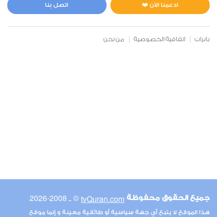
0
3612
استماع
اعجاب
ادعمنا الآن ❤️
اتصل بنا
بانرات
اتفاقية الخصوصية
من نحن
00:00
00:00
6
الأنعام
1
3595
استماع
اعجاب
00:00
00:00
© ـ 2008-2026
tvQuran.com
جميع الحقوق محفوظة
7
هذا الموقع لا يتبع أي جهة سياسية أو طائفية معينة و إنما موقع