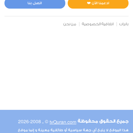
0
3613
استماع
اعجاب
ادعمنا الآن ❤️
اتصل بنا
بانرات
اتفاقية الخصوصية
من نحن
00:00
00:00
6
الأنعام
1
3597
استماع
اعجاب
00:00
00:00
© ـ 2008-2026
tvQuran.com
جميع الحقوق محفوظة
7
هذا الموقع لا يتبع أي جهة سياسية أو طائفية معينة و إنما موقع