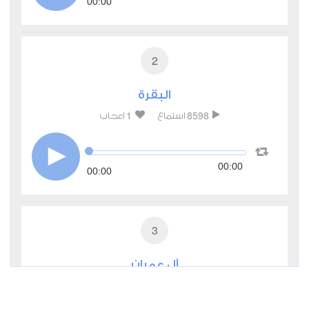
00:00
2
البقرة
1
8598
استماع
اعجاب
00:00
00:00
3
آل عمران
1
4304
استماع
اعجاب