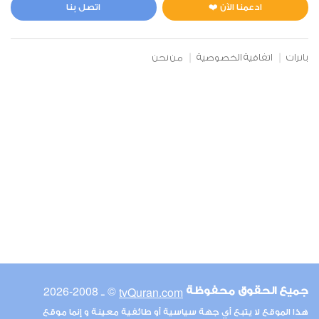
0
3612
استماع
اعجاب
ادعمنا الآن ❤️
اتصل بنا
بانرات
اتفاقية الخصوصية
من نحن
00:00
00:00
6
الأنعام
1
3596
استماع
اعجاب
00:00
00:00
© ـ 2008-2026
tvQuran.com
جميع الحقوق محفوظة
7
هذا الموقع لا يتبع أي جهة سياسية أو طائفية معينة و إنما موقع