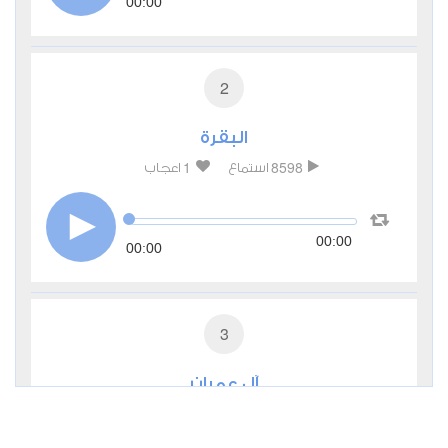
00:00
2
البقرة
1
8598
استماع
اعجاب
00:00
00:00
3
آل عمران
1
4304
استماع
اعجاب