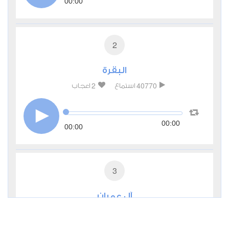
00:00
2
البقرة
2
40770
استماع
اعجاب
00:00
00:00
3
آل عمران
1
7764
استماع
اعجاب