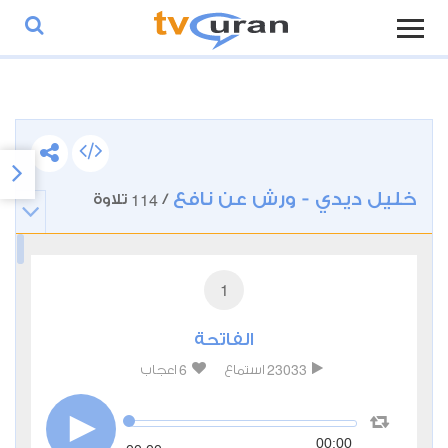
خليل ديدي - ورش عن نافع
114
/
تلاوة
1
الفاتحة
6
23033
استماع
اعجاب
00:00