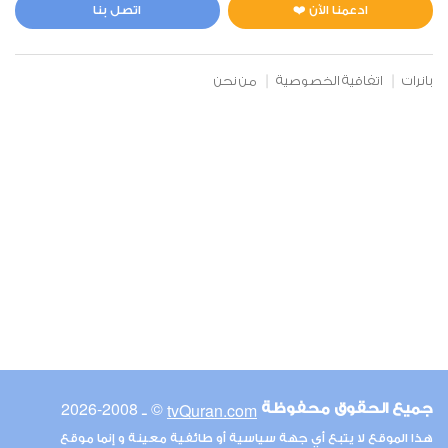
0
5062
استماع
اعجاب
ادعمنا الآن ❤️
اتصل بنا
بانرات
اتفاقية الخصوصية
من نحن
00:00
00:00
6
الأنعام
0
5256
استماع
اعجاب
00:00
00:00
© ـ 2008-2026
tvQuran.com
جميع الحقوق محفوظة
7
هذا الموقع لا يتبع أي جهة سياسية أو طائفية معينة و إنما موقع