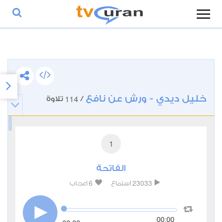
خليل ديدي - ورش عن نافع
114
/
تلاوة
1
الفاتحة
6
23033
استماع
اعجاب
00:00