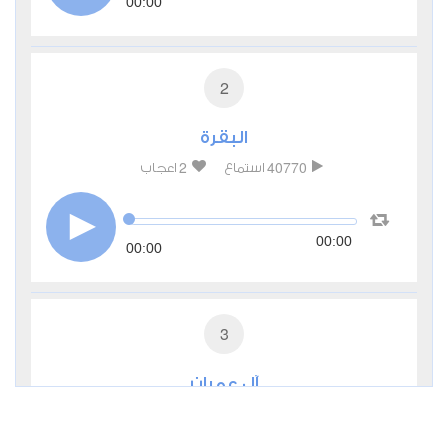
00:00
2
البقرة
2
40770
استماع
اعجاب
00:00
00:00
3
آل عمران
1
7764
استماع
اعجاب