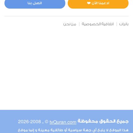
0
5062
استماع
اعجاب
ادعمنا الآن ❤️
اتصل بنا
بانرات
اتفاقية الخصوصية
من نحن
00:00
00:00
6
الأنعام
0
5256
استماع
اعجاب
00:00
00:00
© ـ 2008-2026
tvQuran.com
جميع الحقوق محفوظة
7
هذا الموقع لا يتبع أي جهة سياسية أو طائفية معينة و إنما موقع