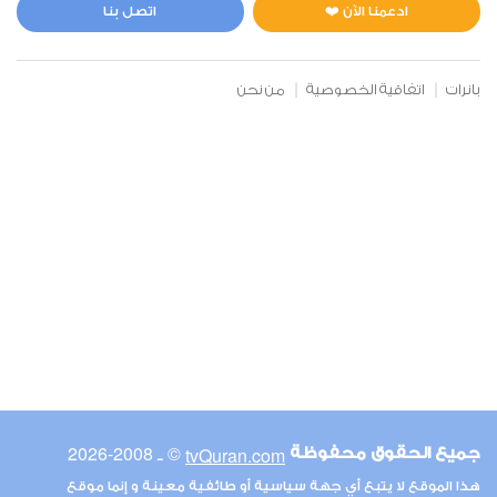
0
5072
استماع
اعجاب
ادعمنا الآن ❤️
اتصل بنا
بانرات
اتفاقية الخصوصية
من نحن
00:00
00:00
6
الأنعام
0
5259
استماع
اعجاب
00:00
00:00
© ـ 2008-2026
tvQuran.com
جميع الحقوق محفوظة
7
هذا الموقع لا يتبع أي جهة سياسية أو طائفية معينة و إنما موقع