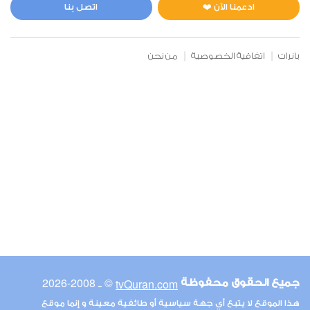
0
5062
استماع
اعجاب
ادعمنا الآن ❤️
اتصل بنا
بانرات
اتفاقية الخصوصية
من نحن
00:00
00:00
6
الأنعام
0
5257
استماع
اعجاب
00:00
00:00
© ـ 2008-2026
tvQuran.com
جميع الحقوق محفوظة
7
هذا الموقع لا يتبع أي جهة سياسية أو طائفية معينة و إنما موقع