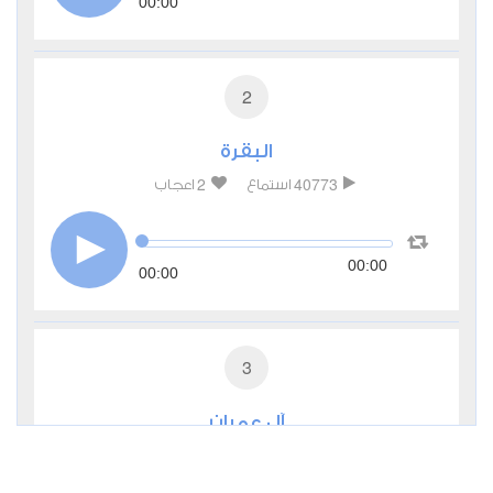
00:00
2
البقرة
2
40773
استماع
اعجاب
00:00
00:00
3
آل عمران
1
7765
استماع
اعجاب