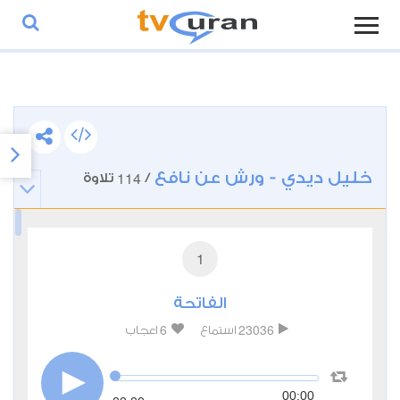
خليل ديدي - ورش عن نافع
114
/
تلاوة
1
الفاتحة
6
23036
استماع
اعجاب
00:00