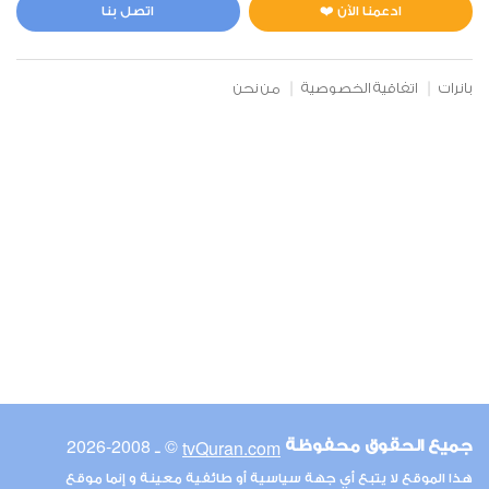
0
5072
استماع
اعجاب
ادعمنا الآن ❤️
اتصل بنا
بانرات
اتفاقية الخصوصية
من نحن
00:00
00:00
6
الأنعام
0
5259
استماع
اعجاب
00:00
00:00
© ـ 2008-2026
tvQuran.com
جميع الحقوق محفوظة
7
هذا الموقع لا يتبع أي جهة سياسية أو طائفية معينة و إنما موقع