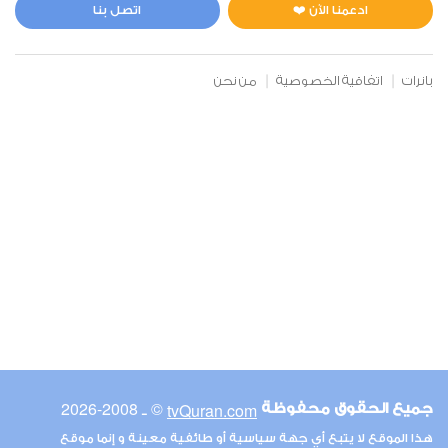
0
5070
استماع
اعجاب
ادعمنا الآن ❤️
اتصل بنا
بانرات
اتفاقية الخصوصية
من نحن
00:00
00:00
6
الأنعام
0
5259
استماع
اعجاب
00:00
00:00
© ـ 2008-2026
tvQuran.com
جميع الحقوق محفوظة
7
هذا الموقع لا يتبع أي جهة سياسية أو طائفية معينة و إنما موقع