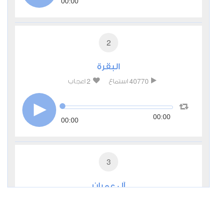
00:00
2
البقرة
2
40770
استماع
اعجاب
00:00
00:00
3
آل عمران
1
7764
استماع
اعجاب