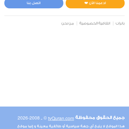
0
5062
استماع
اعجاب
ادعمنا الآن ❤️
اتصل بنا
بانرات
اتفاقية الخصوصية
من نحن
00:00
00:00
6
الأنعام
0
5256
استماع
اعجاب
00:00
00:00
© ـ 2008-2026
tvQuran.com
جميع الحقوق محفوظة
7
هذا الموقع لا يتبع أي جهة سياسية أو طائفية معينة و إنما موقع