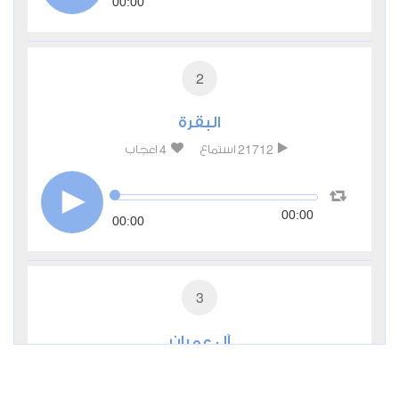
00:00
2
البقرة
4
21712
استماع
اعجاب
00:00
00:00
3
آل عمران
0
6494
استماع
اعجاب