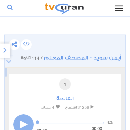
أيمن سويد - المصحف المعلم
114
/
تلاوة
1
الفاتحة
4
31256
استماع
اعجاب
00:00