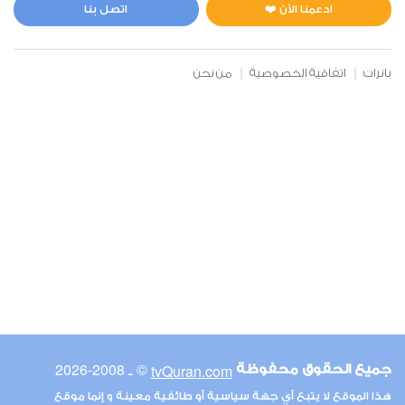
0
4564
استماع
اعجاب
ادعمنا الآن ❤️
اتصل بنا
بانرات
اتفاقية الخصوصية
من نحن
00:00
00:00
6
الأنعام
0
4974
استماع
اعجاب
00:00
00:00
© ـ 2008-2026
tvQuran.com
جميع الحقوق محفوظة
7
هذا الموقع لا يتبع أي جهة سياسية أو طائفية معينة و إنما موقع