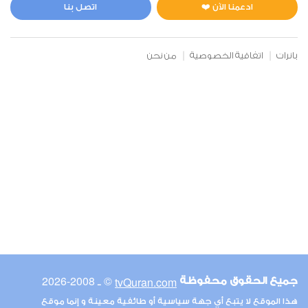
0
4568
استماع
اعجاب
ادعمنا الآن ❤️
اتصل بنا
بانرات
اتفاقية الخصوصية
من نحن
00:00
00:00
6
الأنعام
0
4978
استماع
اعجاب
00:00
00:00
© ـ 2008-2026
tvQuran.com
جميع الحقوق محفوظة
7
هذا الموقع لا يتبع أي جهة سياسية أو طائفية معينة و إنما موقع