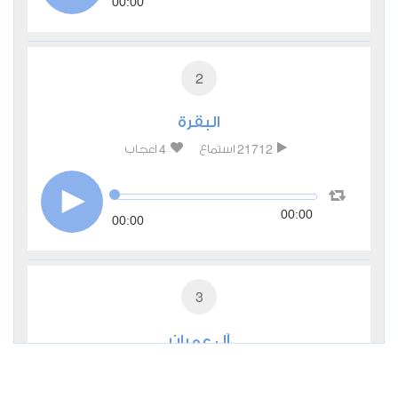
00:00
2
البقرة
4
21712
استماع
اعجاب
00:00
00:00
3
آل عمران
0
6499
استماع
اعجاب