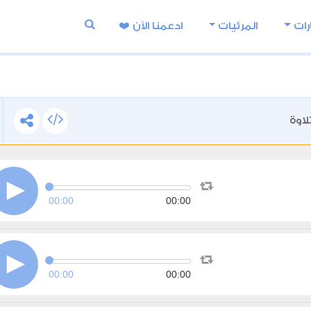
رات
المرئيات
ادعمنا اﻵن ❤️
لاوة
00:00
00:00
00:00
00:00