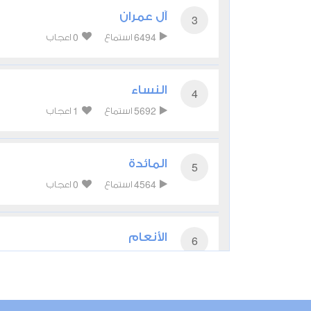
آل عمران
3
0
6494
استماع
اعجاب
النساء
4
1
5692
استماع
اعجاب
المائدة
5
0
4564
استماع
اعجاب
الأنعام
6
0
4976
استماع
اعجاب