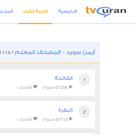
الرئيسية
قائمة القراء
المختا
أيمن سويد - المصحف المعلم
114
/
ت
الفاتحة
1
4
31256
استماع
اعجاب
البقرة
2
4
21712
استماع
اعجاب