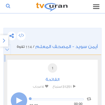
أيمن سويد - المصحف المعلم
114
/
تلاوة
1
الفاتحة
4
31251
استماع
اعجاب
00:00