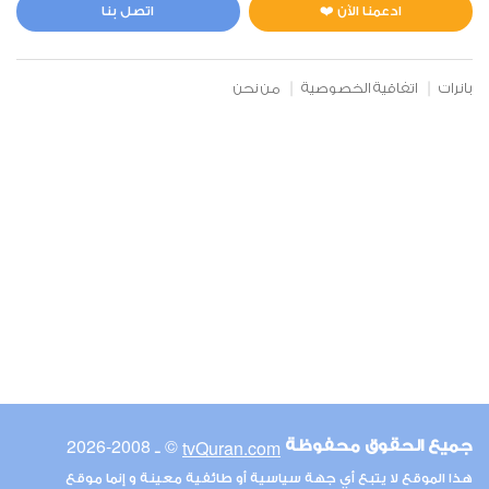
0
4563
استماع
اعجاب
ادعمنا الآن ❤️
اتصل بنا
بانرات
اتفاقية الخصوصية
من نحن
00:00
00:00
6
الأنعام
0
4973
استماع
اعجاب
00:00
00:00
© ـ 2008-2026
tvQuran.com
جميع الحقوق محفوظة
7
هذا الموقع لا يتبع أي جهة سياسية أو طائفية معينة و إنما موقع