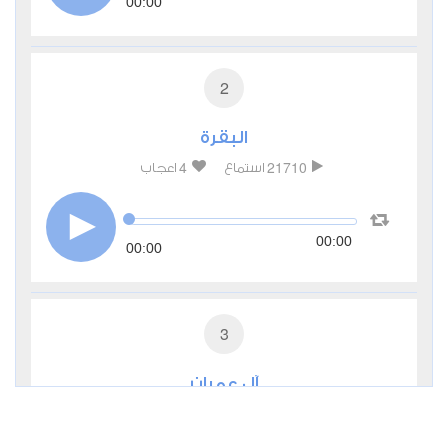
00:00
2
البقرة
4
21710
استماع
اعجاب
00:00
00:00
3
آل عمران
0
6491
استماع
اعجاب