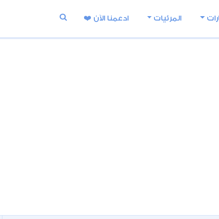
رات
المرئيات
ادعمنا اﻵن ❤️