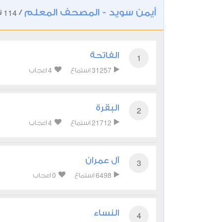
أيمن سويد - المصحف المعلم
114
/
ت
الفاتحة
1
4
31257
استماع
اعجاب
البقرة
2
4
21712
استماع
اعجاب
آل عمران
3
0
6498
استماع
اعجاب
النساء
4