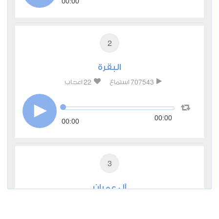
00:00
2
البقرة
22
707543
استماع
اعجاب
00:00
00:00
3
آل عمران
4
245317
استماع
اعجاب