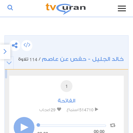
خالد الجليل - حفص عن عاصم
114
/
تلاوة
1
الفاتحة
29
514710
استماع
اعجاب
00:00