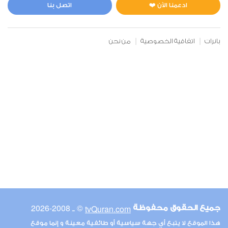
2
129884
استماع
اعجاب
ادعمنا الآن ❤️
اتصل بنا
بانرات
اتفاقية الخصوصية
من نحن
00:00
00:00
6
الأنعام
1
116723
استماع
اعجاب
00:00
00:00
© ـ 2008-2026
tvQuran.com
جميع الحقوق محفوظة
7
هذا الموقع لا يتبع أي جهة سياسية أو طائفية معينة و إنما موقع