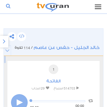
خالد الجليل - حفص عن عاصم
114
/
تلاوة
1
الفاتحة
29
514703
استماع
اعجاب
00:00