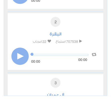
00:00
2
البقرة
22
707538
استماع
اعجاب
00:00
00:00
3
آل عمران
4
245317
استماع
اعجاب