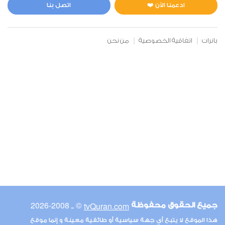
2
129884
استماع
اعجاب
ادعمنا الآن ❤️
اتصل بنا
بانرات
اتفاقية الخصوصية
من نحن
00:00
00:00
6
الأنعام
1
116722
استماع
اعجاب
00:00
00:00
© ـ 2008-2026
tvQuran.com
جميع الحقوق محفوظة
7
هذا الموقع لا يتبع أي جهة سياسية أو طائفية معينة و إنما موقع