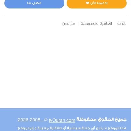
2
129838
استماع
اعجاب
ادعمنا الآن ❤️
اتصل بنا
بانرات
اتفاقية الخصوصية
من نحن
00:00
00:00
6
الأنعام
1
116682
استماع
اعجاب
00:00
00:00
© ـ 2008-2026
tvQuran.com
جميع الحقوق محفوظة
7
هذا الموقع لا يتبع أي جهة سياسية أو طائفية معينة و إنما موقع