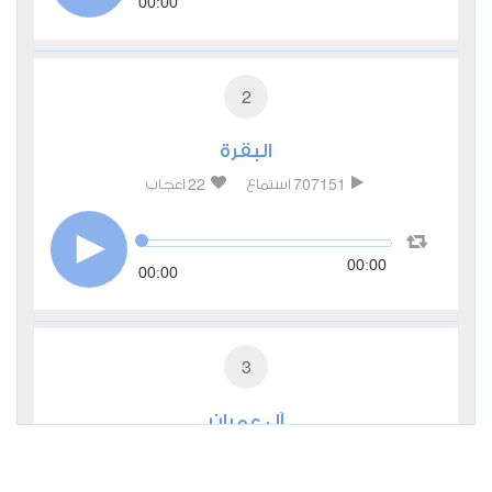
00:00
2
البقرة
22
707151
استماع
اعجاب
00:00
00:00
3
آل عمران
4
245251
استماع
اعجاب