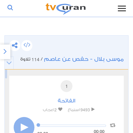
موسى بلال - حفص عن عاصم
114
/
تلاوة
1
الفاتحة
2
9493
استماع
اعجاب
00:00