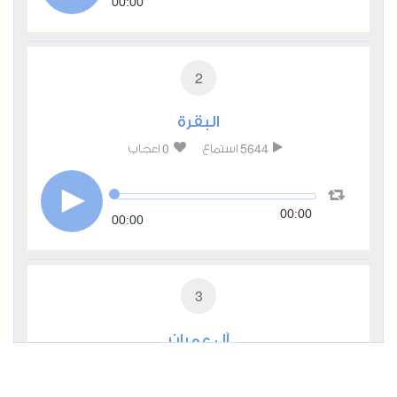
00:00
2
البقرة
0
5644
استماع
اعجاب
00:00
00:00
3
آل عمران
0
3358
استماع
اعجاب