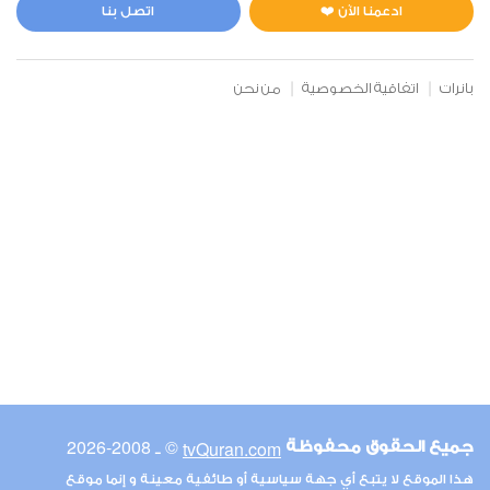
0
2927
استماع
اعجاب
ادعمنا الآن ❤️
اتصل بنا
بانرات
اتفاقية الخصوصية
من نحن
00:00
00:00
6
الأنعام
0
2833
استماع
اعجاب
00:00
00:00
© ـ 2008-2026
tvQuran.com
جميع الحقوق محفوظة
7
هذا الموقع لا يتبع أي جهة سياسية أو طائفية معينة و إنما موقع