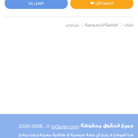
0
2918
استماع
اعجاب
ادعمنا الآن ❤️
اتصل بنا
بانرات
اتفاقية الخصوصية
من نحن
00:00
00:00
6
الأنعام
0
2827
استماع
اعجاب
00:00
00:00
© ـ 2008-2026
tvQuran.com
جميع الحقوق محفوظة
7
هذا الموقع لا يتبع أي جهة سياسية أو طائفية معينة و إنما موقع