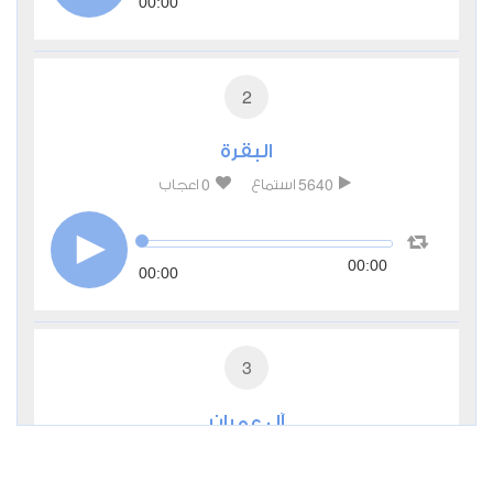
00:00
2
البقرة
0
5640
استماع
اعجاب
00:00
00:00
3
آل عمران
0
3353
استماع
اعجاب