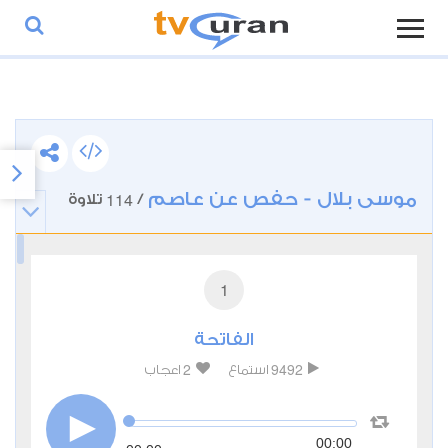
موسى بلال - حفص عن عاصم
114
/
تلاوة
1
الفاتحة
2
9492
استماع
اعجاب
00:00