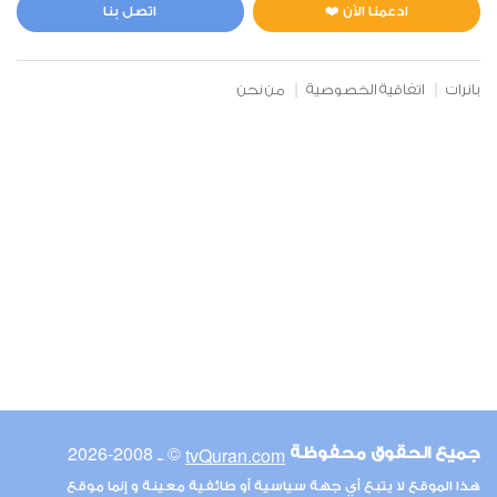
0
2922
استماع
اعجاب
ادعمنا الآن ❤️
اتصل بنا
بانرات
اتفاقية الخصوصية
من نحن
00:00
00:00
6
الأنعام
0
2830
استماع
اعجاب
00:00
00:00
© ـ 2008-2026
tvQuran.com
جميع الحقوق محفوظة
7
هذا الموقع لا يتبع أي جهة سياسية أو طائفية معينة و إنما موقع