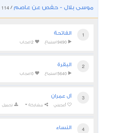
موسى بلال - حفص عن عاصم
114
/
ت
الفاتحة
1
2
9490
استماع
اعجاب
البقرة
2
0
5640
استماع
اعجاب
آل عمران
3
أعجبني
مشاركة
تحميل
النساء
4