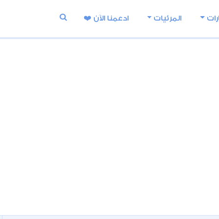
رات
المرئيات
ادعمنا اﻵن ❤️